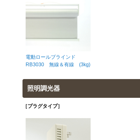
電動ロールブラインド
RB3030 無線＆有線 (3kg)
照明調光器
［プラグタイプ］