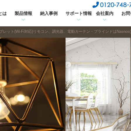
sとは
製品情報
納入事例
サポート情報
会社案内
お問
レット(Wi-Fi対応)リモコン、調光器、電動カーテン・ブラインドはNasnos