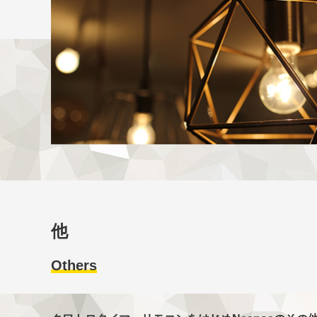
他
Others