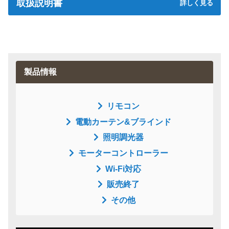
取扱説明書
質量
159g（ACアダプタ 充電台含む）
電源
ACアダプタ入力／AC100V-120V 50/
取扱説明書
60Hz
ID登録
通信方式
電波式（RF式）
製品情報
操作距離
電波式：約15m※1
リモコン
電動カーテン&ブラインド
照明調光器
モーターコントローラー
Wi-Fi対応
販売終了
その他