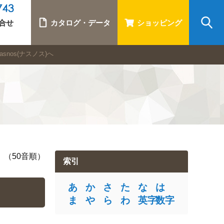
合せ
カタログ・データ
ショッピング
nos(ナスノス)へ
（50音順）
索引
あ
か
さ
た
な
は
ま
や
ら
わ
英字
数字