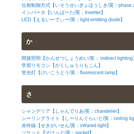
位相制御方式【いそうせいぎょほうしき/英：phase angle
インバータ【いんばーた/英：Inverter】
LED【えるいーでぃー/英：light emitting diode】
か
間接照明【かんせつしょうめい/英： indirect lightin
学習リモコン【がくしゅうりもこん】
蛍光灯【けいこうとう/英：fluorescent lamp】
さ
シャンデリア【しゃんでりあ/英：chandelier】
シーリングライト【しーりんぐらいと/英：ceiling lig
赤外線【せきがいせん/英：infrared light】
ソケット【そけっと/英：socket】