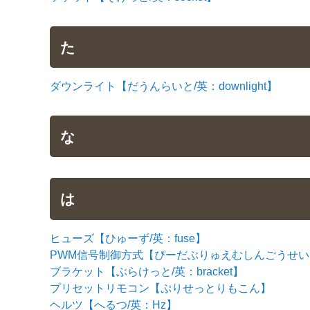
た
ダウンライト【だうんらいと/英：downlight】
な
は
ヒューズ【ひゅーず/英：fuse】
PWM信号制御方式【ぴーだぶりゅえむしんごうせいぎょほうしき
ブラケット【ぶらけっと/英：bracket】
プリセットリモコン【ぷりせっとりもこん】
ヘルツ【へるつ/英：Hz】