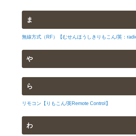
ま
無線方式（RF）【むせんほうしきりもこん/英：radio fr
や
ら
リモコン【りもこん/英Remote Control】
わ