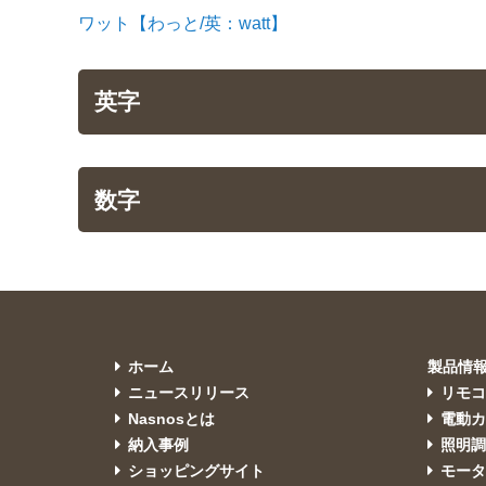
ワット【わっと/英：watt】
英字
数字
ホーム
製品情
ニュースリリース
リモ
Nasnosとは
電動カ
納入事例
照明
ショッピングサイト
モー