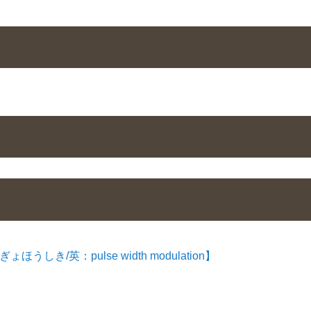
/英：pulse width modulation】