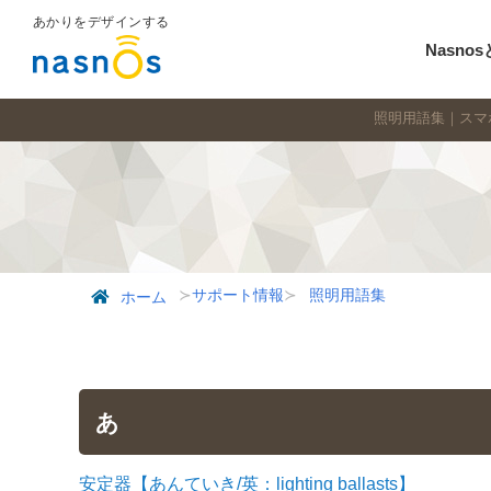
あかりをデザインする
Nasno
照明用語集｜スマホ
サポート情報
照明用語集
ホーム
あ
安定器【あんていき/英：lighting ballasts】