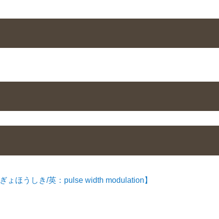
/英：pulse width modulation】