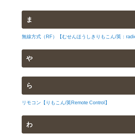
ま
無線方式（RF）【むせんほうしきりもこん/英：radio fr
や
ら
リモコン【りもこん/英Remote Control】
わ