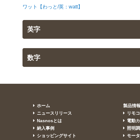
ワット【わっと/英：watt】
英字
数字
ホーム
製品情
ニュースリリース
リモ
Nasnosとは
電動カ
納入事例
照明
ショッピングサイト
モー