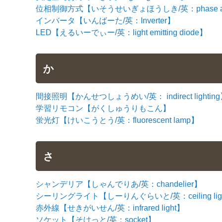
位相制御方式【いそうせいぎょほうしき/英：phase angle
インバータ【いんばーた/英：Inverter】
LED【えるいーでぃー/英：light emitting diode】
か
間接照明【かんせつしょうめい/英： indirect lightin
学習リモコン【がくしゅうりもこん】
蛍光灯【けいこうとう/英：fluorescent lamp】
さ
シャンデリア【しゃんでりあ/英：chandelier】
シーリングライト【しーりんぐらいと/英：ceiling lig
赤外線【せきがいせん/英：infrared light】
ソケット【そけっと/英：socket】