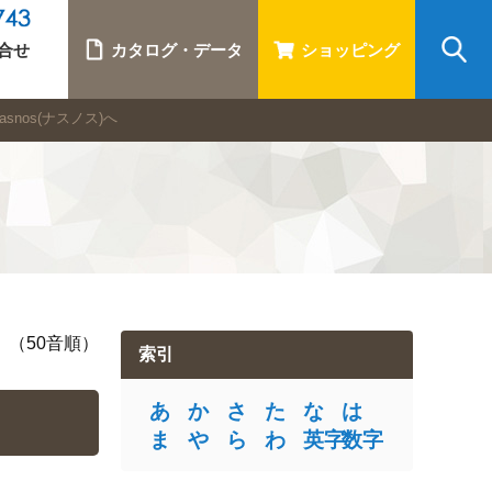
合せ
カタログ・データ
ショッピング
nos(ナスノス)へ
（50音順）
索引
あ
か
さ
た
な
は
ま
や
ら
わ
英字
数字