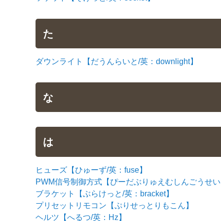
た
ダウンライト【だうんらいと/英：downlight】
な
は
ヒューズ【ひゅーず/英：fuse】
PWM信号制御方式【ぴーだぶりゅえむしんごうせいぎょほうしき
ブラケット【ぶらけっと/英：bracket】
プリセットリモコン【ぷりせっとりもこん】
ヘルツ【へるつ/英：Hz】