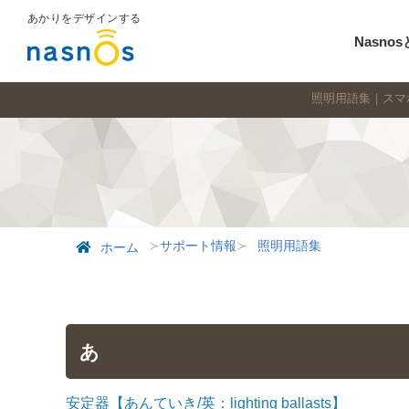
あかりをデザインする
Nasno
照明用語集｜スマホ
サポート情報
照明用語集
ホーム
あ
安定器【あんていき/英：lighting ballasts】